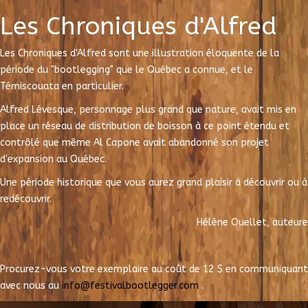
Les Chroniques d'Alfred
Les Chroniques d'Alfred sont une illustration éloquente de la
période du "bootlegging" que le Québec a connue, et le
Témiscouata en particulier.
Alfred Lévesque, personnage plus grand que nature, avait mis en
place un réseau de distribution de boisson à ce point étendu et
contrôlé que même Al Capone avait abandonné son projet
d'expansion au Québec.
Une période historique que vous aurez grand plaisir à découvrir ou à
redécouvrir.
Hélène Ouellet, auteure
Procurez-vous votre exemplaire au coût de 12 $ en communiquant
avec nous au
info@festivalbootlegger.com
.